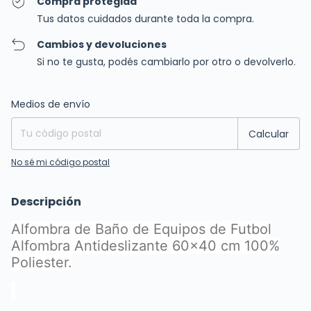
Compra protegida
Tus datos cuidados durante toda la compra.
Cambios y devoluciones
Si no te gusta, podés cambiarlo por otro o devolverlo.
Entregas para el CP:
Cambiar CP
Medios de envío
Calcular
No sé mi código postal
Descripción
Alfombra de Baño de Equipos de Futbol
Alfombra Antideslizante 60x40 cm 100%
Poliester.