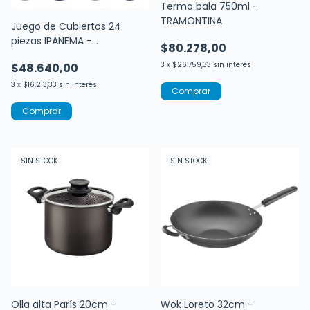
Termo bala 750ml -
TRAMONTINA
Juego de Cubiertos 24
piezas IPANEMA -
$80.278,00
TRAMONTINA
3
x
$26.759,33
sin interés
$48.640,00
3
x
$16.213,33
sin interés
Comprar
SIN STOCK
SIN STOCK
Olla alta París 20cm -
Wok Loreto 32cm -