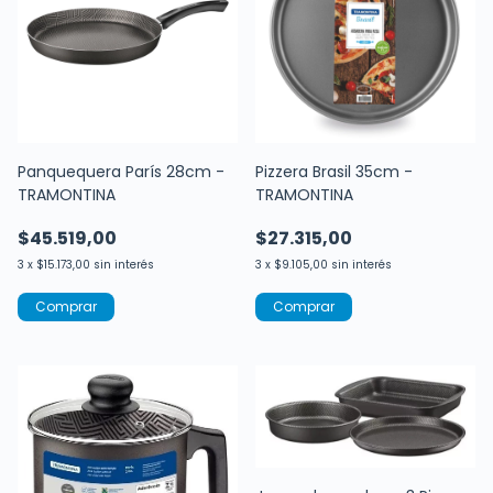
Panquequera París 28cm -
Pizzera Brasil 35cm -
TRAMONTINA
TRAMONTINA
$45.519,00
$27.315,00
3
x
$15.173,00
sin interés
3
x
$9.105,00
sin interés