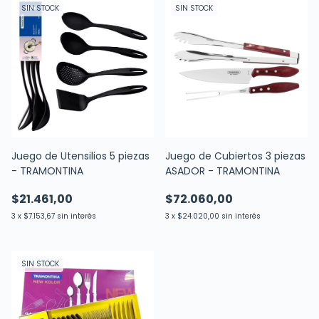
SIN STOCK
SIN STOCK
Juego de Cubiertos 3 piezas
Juego de Utensilios 5 piezas
ASADOR - TRAMONTINA
- TRAMONTINA
$72.060,00
$21.461,00
3
x
$24.020,00
sin interés
3
x
$7.153,67
sin interés
SIN STOCK