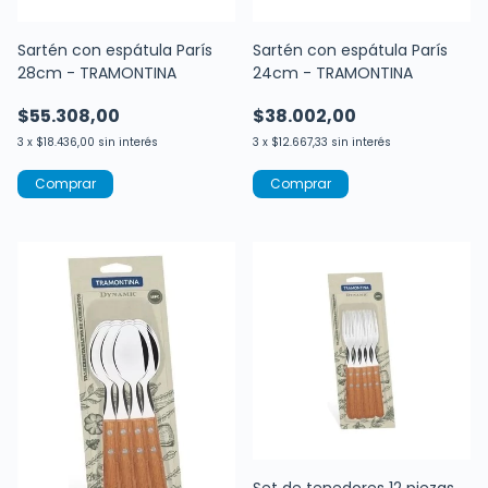
Sartén con espátula París
Sartén con espátula París
28cm - TRAMONTINA
24cm - TRAMONTINA
$55.308,00
$38.002,00
3
x
$18.436,00
sin interés
3
x
$12.667,33
sin interés
Set de tenedores 12 piezas