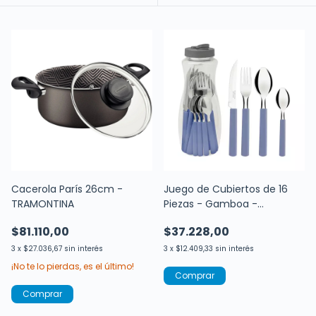
Cacerola París 26cm -
Juego de Cubiertos de 16
TRAMONTINA
Piezas - Gamboa -
TRAMONTINA
$81.110,00
$37.228,00
3
x
$27.036,67
sin interés
3
x
$12.409,33
sin interés
¡No te lo pierdas, es el último!