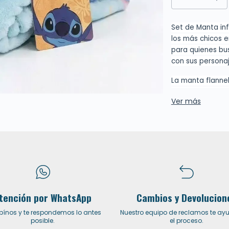
Set de Manta in
los más chicos 
para quienes bus
con sus personaj
La manta flannel
y agradable al t
Ver más
pesada. Es una e
para la siesta, 
casa.
Incluye un almo
estuviera acost
compañía y calm
que combina abri
cada pausa en 
tención por WhatsApp
Cambios y Devolucion
Ideal para sumar 
ibínos y te respondemos lo antes
Nuestro equipo de reclamos te ay
posible.
el proceso.
esta manta infan