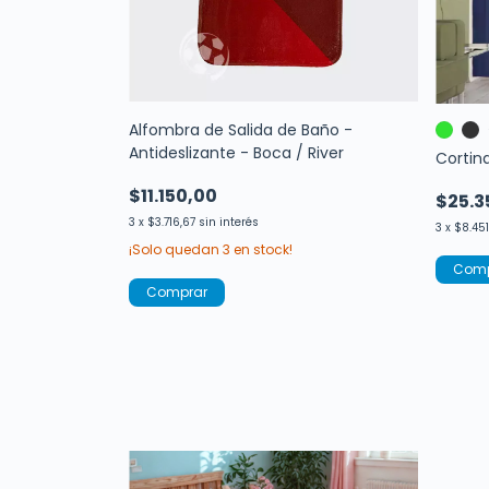
Alfombra de Salida de Baño -
Antideslizante - Boca / River
Cortina
$11.150,00
$25.3
3
x
$3.716,67
sin interés
3
x
$8.451
¡Solo quedan
3
en stock!
Comp
Comprar