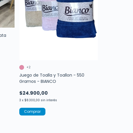
ñata
+2
Juego de Toalla y Toallon - 550
Gramos - BIANCO
$24.900,00
3
x
$8.300,00
sin interés
Comprar