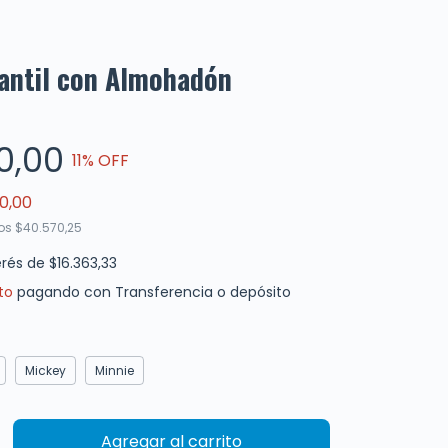
antil con Almohadón
0,00
11
% OFF
0,00
tos
$40.570,25
erés de
$16.363,33
to
pagando con Transferencia o depósito
Mickey
Minnie