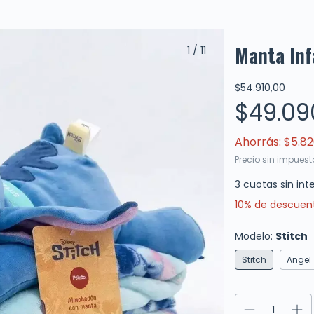
Manta Inf
1
/
11
$54.910,00
$49.09
Ahorrás:
$5.82
Precio sin impues
3
cuotas sin int
10% de descuen
Modelo:
Stitch
Stitch
Angel