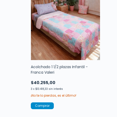
Acolchado 1 1/2 plazas Infantil -
Franca Valeri
$40.255,00
3
x
$13.418,33
sin interés
¡No te lo pierdas, es el último!
Comprar