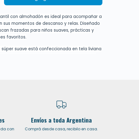
fantil con almohadón es ideal para acompañar a
en sus momentos de descanso y relax. Diseñado
can frazadas para niños suaves, prácticas y
es favoritos.
 súper suave está confeccionada en tela liviana
acto, perfecta para brindar abrigo sin resultar
xcelente opción como frazada liviana infantil
antes de dormir o para momentos tranquilos en
hadón con el personaje, diseñado como si
ado y durmiendo, que aporta una sensación de
a. Juntos forman un set funcional y adorable
go, suavidad y diseño infantil, transformando
un momento especial.
es
Envíos a toda Argentina
confort a la cama, el sillón o llevar de viaje,
uda con
Comprá desde casa, recibilo en casa.
til suave es práctica, fácil de guardar y